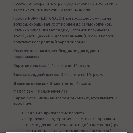
позволяет сохранить структуру волоска не тронутой, а
также укрепить локоны по всей их длине.
Краска INDIAN HENNA SALON превосходно ложится на
волосы, окрашивая их от корней до самых кончиков.
Отлично закрашивает седину. Оттенок получается
яркий, насыщенный и долговременный, а сами волосы
получают невероятный заряд энергии.
Количество краски, необходимое для одного
окрашивания:
Короткие волосы:
1-2 пакета по 10 грамм.
Волосы средней длинны:
3-4 пакета по 10 грамм.
Длинные волосы:
4-6 пакетов по 10 грамм.
СПОСОБ ПРИМЕНЕНИЯ
Перед окрашиванием волосы рекомендуется вымыть и
высушить.
Наденьте прилагаемые перчатки.
Переложите содержимое пакетика с порошком
краски для волос в емкость и добавьте воды (три
части воды на одну часть порошка для волос),