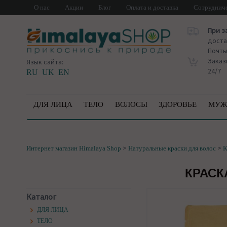
О нас
Акции
Блог
Оплата и доставка
Сотруднич
При з
доста
Почт
Заказ
Язык сайта:
24/7
RU
UK
EN
ДЛЯ ЛИЦА
ТЕЛО
ВОЛОСЫ
ЗДОРОВЬЕ
МУЖ
>
>
Интернет магазин Himalaya Shop
Натуральные краски для волос
К
КРАСК
Каталог
ДЛЯ ЛИЦА
ТЕЛО