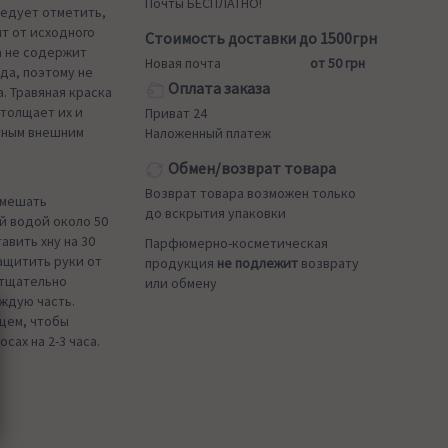
Почты БЕСПЛАТНО!
ледует отметить,
т от исходного
Стоимость доставки до 1500грн
а не содержит
Новая почта
от 50 грн
да, поэтому не
Оплата заказа
. Травяная краска
утолщает их и
Приват 24
тным внешним
Наложенный платеж
Обмен/возврат товара
Возврат товара возможен только
Смешать
до вскрытия упаковки
й водой около 50
авить хну на 30
Парфюмерно-косметическая
ащитить руки от
продукция
не подлежит
возврату
 тщательно
или обмену
аждую часть.
нцем, чтобы
сах на 2-3 часа.