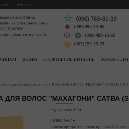
ество
Контакты
аказе от 1500 грн
мы
(096) 769-81-39
вляем на отделение Новой
(099) 495-13-65
ы
БЕСПЛАТНО!
ы принимаются через сайт
(099) 495-13-65
(093) 159-93-78
ЧИНАМ
ДЕТЯМ
СПОРТИВНОЕ ПИТАНИЕ
SUPERFOODS
>
Краска для волос "Махагони" Сатва (Sattva
раски для натуральных волос
А ДЛЯ ВОЛОС "МАХАГОНИ" САТВА (S
Код товара: 4774
ОПИСАНИЕ
Краска придает волосам красивый оттено