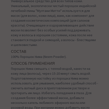
Универсальное средство для всех типов кожи.
Уникальный, экологически чистый порошок индийской
лечебной глины "Мултани Митти" используется для
масок (для волос, кожи лица), ванн, как компонент для
создания косметических композиций (для салонов
красоты). Очищающее и оздоравливающее действие
маски позволяет без особых усилий поддерживать
кожу и волосы в хорошем состоянии, кожа после нее
становится гладкой и сияющей, а волосы - блестящими
и шелковистыми.
СОСТАВ
100% Порошок Нима (Neem Powder).
СПОСОБ ПРИМЕНЕНИЯ
Порошок Нима смешать с теплой водой, нанести на
кожу лица (волосы), через 15-20 минут смыть водой.
Подготовленную настойку из порошка Нима можно
использовать для умывания, наиболее удобный способ -
смочить ватный диск в приготовленном растворе и
протирать им лицо. Избегать попадения в глаза. Для
создания более эффективной маски, добавьте
несколько капель любимого эфирного масла или
розовой воды. При желании можно добавить масло