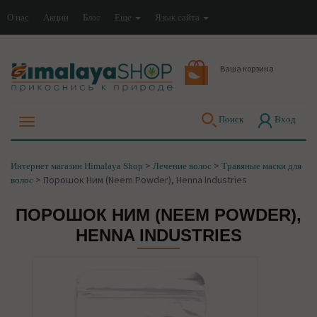
О нас
Акции
Блог
Еще
Язык сайта
Ваша корзина
Поиск
Вход
>
>
Интернет магазин Himalaya Shop
Лечение волос
Травяные маски для
>
Порошок Ним (Neem Powder), Henna Industries
волос
ПОРОШОК НИМ (NEEM POWDER),
HENNA INDUSTRIES