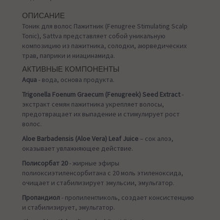
ОПИСАНИЕ
Тоник для волос Пажитник (Fenugree Stimulating Scalp
Tonic), Sattva представляет собой уникальную
композицию из пажитника, солодки, аюрведических
трав, паприки и ниацинамида.
АКТИВНЫЕ КОМПОНЕНТЫ
Aqua
- вода, основа продукта.
Trigonella Foenum Graecum (Fenugreek) Seed Extract
-
экстракт семян пажитника укрепляет волосы,
предотвращает их выпадение и стимулирует рост
волос.
Aloe Barbadensis (Aloe Vera) Leaf Juice
– сок алоэ,
оказывает увлажняющее действие.
Полисорбат 20
- жирные эфиры
полиоксиэтиленсорбитана с 20 моль этиленоксида,
очищает и стабилизирует эмульсии, эмульгатор.
Пропандиол
- пропиленгликоль, создает консистенцию
и стабилизирует, эмульгатор.