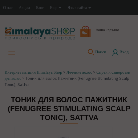
О нас
Акции
Блог
Еще
Язык сайта
Ваша корзина
Поиск
Вход
>
>
Интернет магазин Himalaya Shop
Лечение волос
Спреи и сыворотки
>
Тоник для волос Пажитник (Fenugree Stimulating Scalp
для волос
Tonic), Sattva
ТОНИК ДЛЯ ВОЛОС ПАЖИТНИК
(FENUGREE STIMULATING SCALP
TONIC), SATTVA