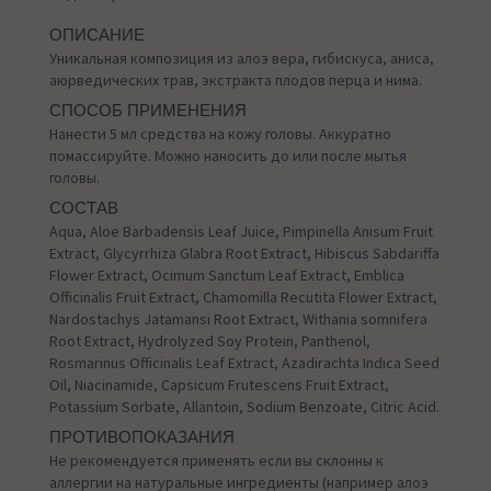
ОПИСАНИЕ
Уникальная композиция из алоэ вера, гибискуса, аниса,
аюрведических трав, экстракта плодов перца и нима.
СПОСОБ ПРИМЕНЕНИЯ
Нанести 5 мл средства на кожу головы. Аккуратно
помассируйте. Можно наносить до или после мытья
головы.
СОСТАВ
Aqua, Aloe Barbadensis Leaf Juice, Pimpinella Anisum Fruit
Extract, Glycyrrhiza Glabra Root Extract, Hibiscus Sabdariffa
Flower Extract, Ocimum Sanctum Leaf Extract, Emblica
Officinalis Fruit Extract, Chamomilla Recutita Flower Extract,
Nardostachys Jatamansi Root Extract, Withania somnifera
Root Extract, Hydrolyzed Soy Protein, Panthenol,
Rosmarinus Officinalis Leaf Extract, Azadirachta Indica Seed
Oil, Niacinamide, Capsicum Frutescens Fruit Extract,
Potassium Sorbate, Allantoin, Sodium Benzoate, Citric Acid.
ПРОТИВОПОКАЗАНИЯ
Не рекомендуется применять если вы склонны к
аллергии на натуральные ингредиенты (например алоэ