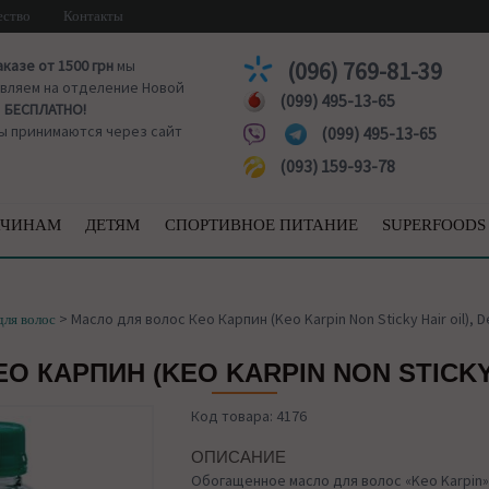
ество
Контакты
аказе от 1500 грн
мы
(096) 769-81-39
вляем на отделение Новой
(099) 495-13-65
ы
БЕСПЛАТНО!
ы принимаются через сайт
(099) 495-13-65
(093) 159-93-78
ЧИНАМ
ДЕТЯМ
СПОРТИВНОЕ ПИТАНИЕ
SUPERFOODS
>
Масло для волос Кео Карпин (Keo Karpin Non Sticky Hair oil), 
для волос
 КАРПИН (KEO KARPIN NON STICKY 
Код товара: 4176
ОПИСАНИЕ
Обогащенное масло для волос «Keo Karpin»