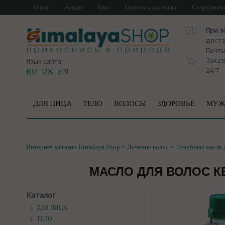
О нас
Акции
Блог
Оплата и доставка
Сотруднич
При з
доста
Почт
Заказ
Язык сайта:
24/7
RU
UK
EN
ДЛЯ ЛИЦА
ТЕЛО
ВОЛОСЫ
ЗДОРОВЬЕ
МУЖ
>
>
Интернет магазин Himalaya Shop
Лечение волос
Лечебные масла 
МАСЛО ДЛЯ ВОЛОС КЕО
Каталог
ДЛЯ ЛИЦА
ТЕЛО