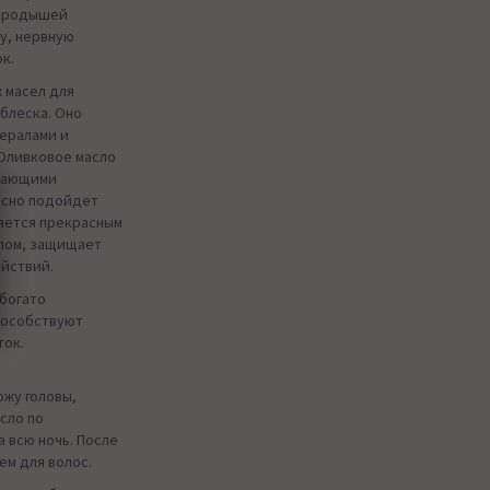
зародышей
у, нервную
к.
 масел для
 блеска. Оно
нералами и
Оливковое масло
гчающими
асно подойдет
ляется прекрасным
слом, защищает
ействий.
 богато
пособствуют
ток.
жу головы,
сло по
а всю ночь. После
ем для волос.