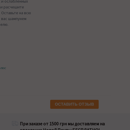
 и ослабленных
с и расчешите
. Оставьте на всю
я вас шампунем
делю.
олос
ОСТАВИТЬ ОТЗЫВ
При заказе от 1500 грн мы доставляем на