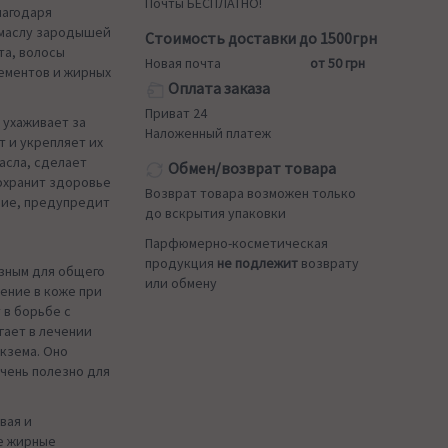
Почты БЕСПЛАТНО!
лагодаря
е маслу зародышей
Стоимость доставки до 1500грн
та, волосы
Новая почта
от 50 грн
ементов и жирных
Оплата заказа
Приват 24
 ухаживает за
Наложенный платеж
т и укрепляет их
асла, сделает
Обмен/возврат товара
охранит здоровье
Возврат товара возможен только
ние, предупредит
до вскрытия упаковки
Парфюмерно-косметическая
продукция
не подлежит
возврату
зным для общего
или обмену
ение в коже при
 в борьбе с
гает в лечении
экзема. Оно
чень полезно для
вая и
е жирные