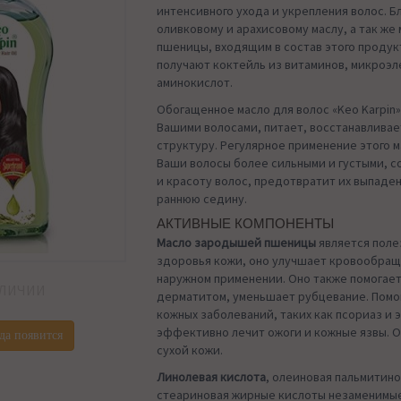
интенсивного ухода и укрепления волос. Б
оливковому и арахисовому маслу, а так ж
пшеницы, входящим в состав этого продук
получают коктейль из витаминов, микроэл
аминокислот.
Обогащенное масло для волос «Keo Karpin»
Вашими волосами, питает, восстанавливае
структуру. Регулярное применение этого м
Ваши волосы более сильными и густыми, с
и красоту волос, предотвратит их выпаде
раннюю седину.
АКТИВНЫЕ КОМПОНЕНТЫ
Масло зародышей пшеницы
является поле
здоровья кожи, оно улучшает кровообращ
наружном применении. Оно также помогает
АЛИЧИИ
дерматитом, уменьшает рубцевание. Помо
кожных заболеваний, таких как псориаз и 
эффективно лечит ожоги и кожные язвы. О
да появится
сухой кожи.
Линолевая кислота
, олеиновая пальмитино
стеариновая жирные кислоты незаменимы