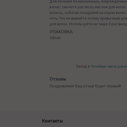
Для лечения безжизненных, поврежденных
волос: смочите расческу маслом для воло
волосы, избегая попадания на корни волос
ночь. После вымойте голову привычным дл
для волос. Используйте не чаще 3 раз вне
УПАКОВКА
200 мл
Назад в
Лечебные масла для в
Отзывы
Поздравляем! Ваш отзыв будет первый!
Контакты