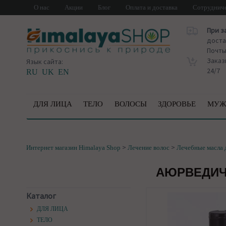
О нас
Акции
Блог
Оплата и доставка
Сотруднич
При з
доста
Почт
Заказ
Язык сайта:
24/7
RU
UK
EN
ДЛЯ ЛИЦА
ТЕЛО
ВОЛОСЫ
ЗДОРОВЬЕ
МУЖ
>
>
Интернет магазин Himalaya Shop
Лечение волос
Лечебные масла 
АЮРВЕДИЧЕ
Каталог
ДЛЯ ЛИЦА
ТЕЛО