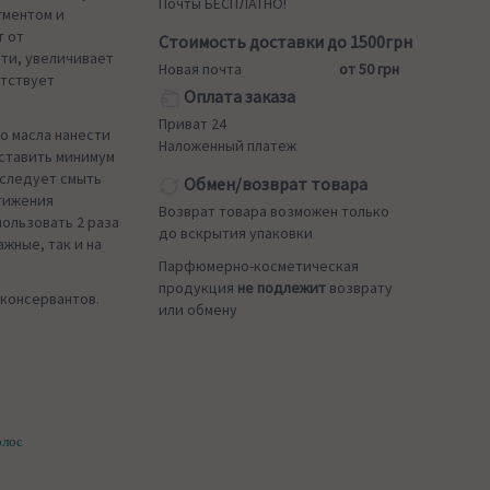
Почты БЕСПЛАТНО!
гментом и
т от
Стоимость доставки до 1500грн
ти, увеличивает
Новая почта
от 50 грн
ятствует
Оплата заказа
Приват 24
о масла нанести
Наложенный платеж
оставить минимум
 следует смыть
Обмен/возврат товара
стижения
Возврат товара возможен только
ользовать 2 раза
до вскрытия упаковки
ажные, так и на
Парфюмерно-косметическая
продукция
не подлежит
возврату
 консервантов.
или обмену
олос