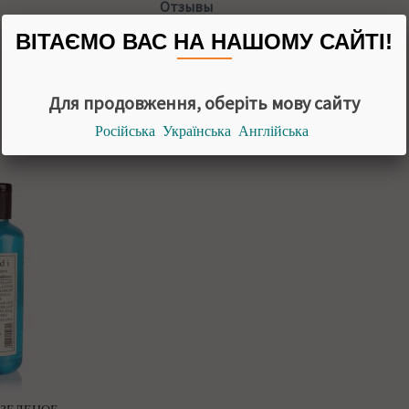
Отзывы
Поздравляем! Ваш отзыв будет первый!
ВІТАЄМО ВАС НА НАШОМУ САЙТІ!
Для продовження, оберіть мову сайту
С этим товаром покупают
Російська
Українська
Англійська