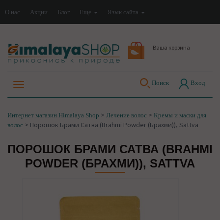
О нас
Акции
Блог
Еще
Язык сайта
Ваша корзина
Поиск
Вход
>
>
Интернет магазин Himalaya Shop
Лечение волос
Кремы и маски для
>
Порошок Брами Сатва (Brahmi Powder (Брахми)), Sattva
волос
ПОРОШОК БРАМИ САТВА (BRAHMI
POWDER (БРАХМИ)), SATTVA