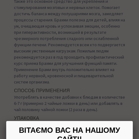
Также это основное средство для укрепления и
стимулирования мозговых и нервных клеток. Помогает
достичь баланса между полушариями мозга, замедляет
процессы старения. Брахми полезна для детей, влияя на
ум, очищающая кровь и успокаивая эмоции, особенно
при гиперактивности, возникшей в результате
чрезмерного потребления сладкого или ослабленной
функции печени. Рекомендуется всем кто подвергается
высоким умственным нагрузкам. Пожилым людям
рекомендуется раз в год проходить профилактический
курс приема Брахми для улучшения функций памяти.
Применение Брами внутрь положительно влияет на
работу нервной, кровеносной и пищеварительной
систем организма.
СПОСОБ ПРИМЕНЕНИЯ
Употреблять в качестве добавки к блюдам в количестве
6-7 г (примерно 2 чайные ложки в день) или добавлять в
чай ​​половину чайной ложки (2 раза в день).
УПАКОВКА
100 грамм
ВІТАЄМО ВАС НА НАШОМУ