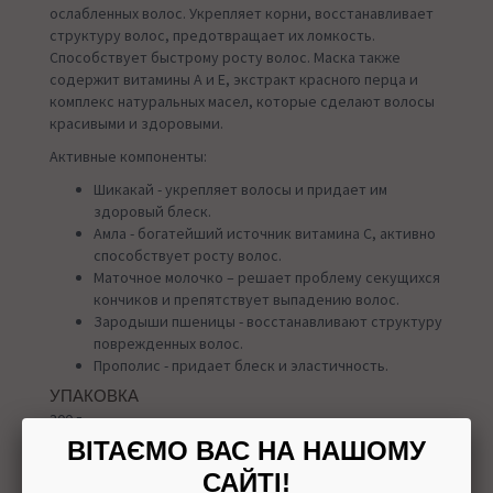
ослабленных волос. Укрепляет корни, восстанавливает
структуру волос, предотвращает их ломкость.
Способствует быстрому росту волос. Маска также
содержит витамины А и Е, экстракт красного перца и
комплекс натуральных масел, которые сделают волосы
красивыми и здоровыми.
Активные компоненты:
Шикакай - укрепляет волосы и придает им
здоровый блеск.
Амла - богатейший источник витамина С, активно
способствует росту волос.
Маточное молочко – решает проблему секущихся
кончиков и препятствует выпадению волос.
Зародыши пшеницы - восстанавливают структуру
поврежденных волос.
Прополис - придает блеск и эластичность.
УПАКОВКА
300 г
ВІТАЄМО ВАС НА НАШОМУ
САЙТІ!