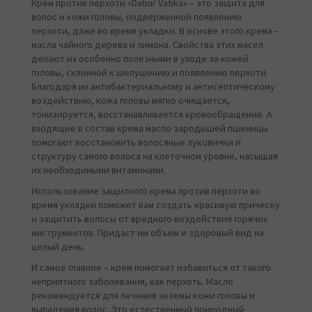
Крем против перхоти «Dabur Vatika» – это защита для
волос и кожи головы, подверженной появлению
перхоти, даже во время укладки. В основе этого крема –
масла чайного дерева и лимона. Свойства этих масел
делают их особенно полезными в уходе за кожей
головы, склонной к шелушению и появлению перхоти.
Благодаря их антибактериальному и антисептическому
воздействию, кожа головы мягко очищается,
тонизируется, восстанавливается кровообращение. А
входящие в состав крема масло зародышей пшеницы
помогают восстановить волосяные луковички и
структуру самого волоса на клеточном уровне, насыщая
их необходимыми витаминами.
Использование защитного крема против перхоти во
время укладки поможет вам создать красивую прическу
и защитить волосы от вредного воздействия горячих
инструментов. Придаст им объем и здоровый вид на
целый день.
И самое главное – крем помогает избавиться от такого
неприятного заболевания, как перхоть. Масло
рекомендуется для лечения экземы кожи головы и
выпадения волос. Это естественный природный