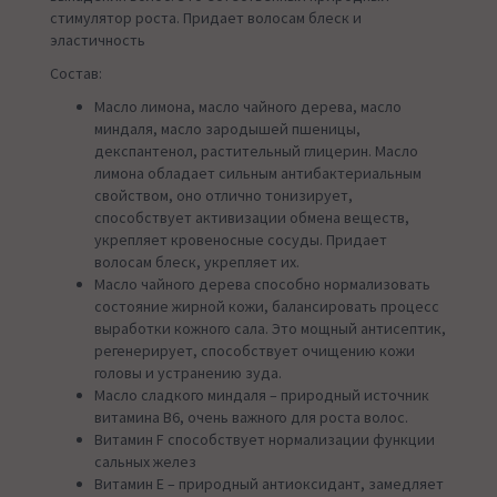
стимулятор роста. Придает волосам блеск и
эластичность
Состав:
Масло лимона, масло чайного дерева, масло
миндаля, масло зародышей пшеницы,
декспантенол, растительный глицерин. Масло
лимона обладает сильным антибактериальным
свойством, оно отлично тонизирует,
способствует активизации обмена веществ,
укрепляет кровеносные сосуды. Придает
волосам блеск, укрепляет их.
Масло чайного дерева способно нормализовать
состояние жирной кожи, балансировать процесс
выработки кожного сала. Это мощный антисептик,
регенерирует, способствует очищению кожи
головы и устранению зуда.
Масло сладкого миндаля – природный источник
витамина В6, очень важного для роста волос.
Витамин F способствует нормализации функции
сальных желез
Витамин Е – природный антиоксидант, замедляет