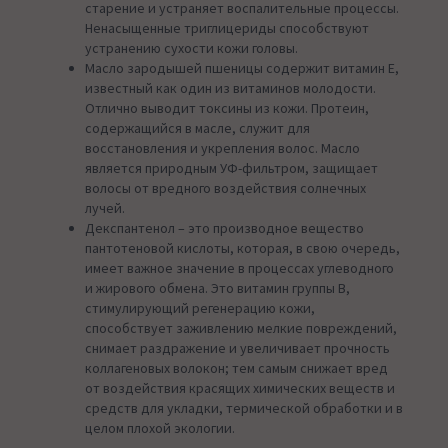
старение и устраняет воспалительные процессы.
Ненасыщенные триглицериды способствуют
устранению сухости кожи головы.
Масло зародышей пшеницы содержит витамин Е,
известный как один из витаминов молодости.
Отлично выводит токсины из кожи. Протеин,
содержащийся в масле, служит для
восстановления и укрепления волос. Масло
является природным УФ-фильтром, защищает
волосы от вредного воздействия солнечных
лучей.
Декспантенол – это производное вещество
пантотеновой кислоты, которая, в свою очередь,
имеет важное значение в процессах углеводного
и жирового обмена. Это витамин группы В,
стимулирующий регенерацию кожи,
способствует заживлению мелкие повреждений,
снимает раздражение и увеличивает прочность
коллагеновых волокон; тем самым снижает вред
от воздействия красящих химических веществ и
средств для укладки, термической обработки и в
целом плохой экологии.