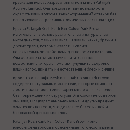
краска для волос, разработанная компанией Patanjali
Ayurved Limited. Она предлагает вам возможность
окрасить ваши волосы в темно-коричневый оттенок без
использования агрессивных химических составляющих.
Краска Patanjali Kesh Kanti Hair Colour Dark Brown
изготовлена на основе растительных и натуральных
ингредиентов, таких как амла, шикакай, хенна, брахми и
другие травы, которые известны своими
положительными свойствами для волос и кожи головы.
Она обогащена витаминами и питательными
веществами, которые помогают улучшить здоровье
ваших волос, придать им естественный блеск и сияние.
Кроме того, Patanjali Kesh Kanti Hair Colour Dark Brown
содержит натуральные красители, которые помогают
достичь желаемого темно-коричневого оттенка волос
без повреждения их структуры. Эта краска не содержит
аммиака, PPD (парафенилендиамина) и других вредных
химических веществ, что делает ее более мягкой и
безопасной для ваших волос.
Patanjali Kesh Kanti Hair Colour Dark Brown легко
наносится на волосы и обеспечивает стойкость цвета