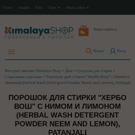
О нас
Акции
Блог
Еще
Язык сайта
Ваша корзина
Поиск
Вход
>
>
>
Интернет магазин Himalaya Shop
Дом
Средства для стирки
>
Порошок для стирки "Хербо Вош" с Нимом и
Стиральные порошки
Лимоном (Herbal Wash Detergent Powder Neem and Lemon), Patanjali
ПОРОШОК ДЛЯ СТИРКИ "ХЕРБО
ВОШ" С НИМОМ И ЛИМОНОМ
(HERBAL WASH DETERGENT
POWDER NEEM AND LEMON),
PATANJALI