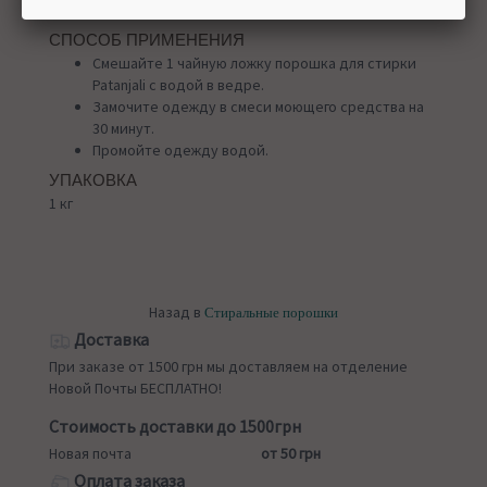
одежды.
СПОСОБ ПРИМЕНЕНИЯ
Смешайте 1 чайную ложку порошка для стирки
Patanjali с водой в ведре.
Замочите одежду в смеси моющего средства на
30 минут.
Промойте одежду водой.
УПАКОВКА
1 кг
Назад в
Стиральные порошки
Доставка
При заказе от 1500 грн мы доставляем на отделение
Новой Почты БЕСПЛАТНО!
Стоимость доставки до 1500грн
Новая почта
от 50 грн
Оплата заказа