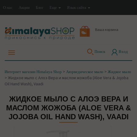
О нас
Акции
Блог
Еще
Язык сайта
Ваша корзина
Поиск
Вход
>
>
Интернет магазин Himalaya Shop
Аюрведическое мыло
Жидкое мыло
>
Жидкое мыло с Алоэ Вера и маслом жожоба (Aloe Vera & Jojoba
Oil Hand Wash), Vaadi
ЖИДКОЕ МЫЛО С АЛОЭ ВЕРА И
МАСЛОМ ЖОЖОБА (ALOE VERA &
JOJOBA OIL HAND WASH), VAADI