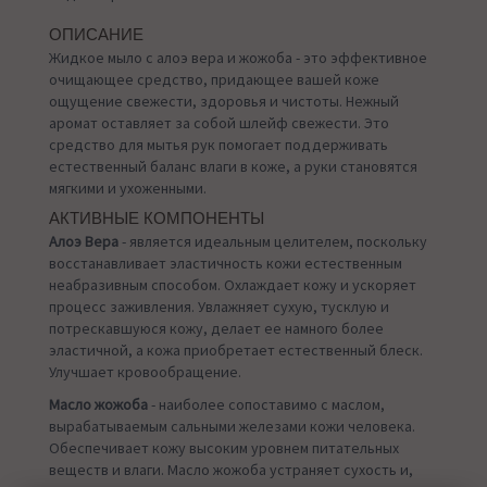
ОПИСАНИЕ
Жидкое мыло с алоэ вера и жожоба - это эффективное
очищающее средство, придающее вашей коже
ощущение свежести, здоровья и чистоты. Нежный
аромат оставляет за собой шлейф свежести. Это
средство для мытья рук помогает поддерживать
естественный баланс влаги в коже, а руки становятся
мягкими и ухоженными.
АКТИВНЫЕ КОМПОНЕНТЫ
Алоэ Вера
- является идеальным целителем, поскольку
восстанавливает эластичность кожи естественным
неабразивным способом. Охлаждает кожу и ускоряет
процесс заживления. Увлажняет сухую, тусклую и
потрескавшуюся кожу, делает ее намного более
эластичной, а кожа приобретает естественный блеск.
Улучшает кровообращение.
Масло жожоба
- наиболее сопоставимо с маслом,
вырабатываемым сальными железами кожи человека.
Обеспечивает кожу высоким уровнем питательных
веществ и влаги. Масло жожоба устраняет сухость и,