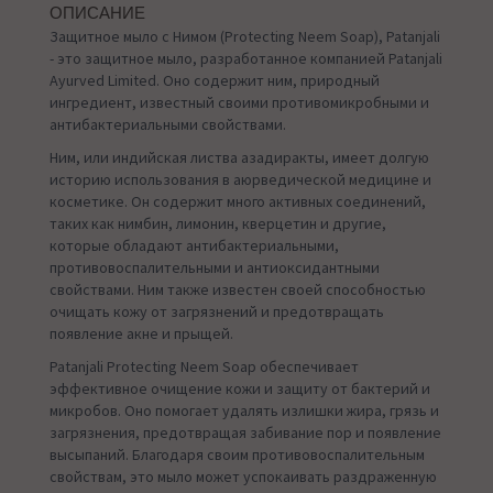
ОПИСАНИЕ
Защитное мыло с Нимом (Protecting Neem Soap), Patanjali
- это защитное мыло, разработанное компанией Patanjali
Ayurved Limited. Оно содержит ним, природный
ингредиент, известный своими противомикробными и
антибактериальными свойствами.
Ним, или индийская листва азадиракты, имеет долгую
историю использования в аюрведической медицине и
косметике. Он содержит много активных соединений,
таких как нимбин, лимонин, кверцетин и другие,
которые обладают антибактериальными,
противовоспалительными и антиоксидантными
свойствами. Ним также известен своей способностью
очищать кожу от загрязнений и предотвращать
появление акне и прыщей.
Patanjali Protecting Neem Soap обеспечивает
эффективное очищение кожи и защиту от бактерий и
микробов. Оно помогает удалять излишки жира, грязь и
загрязнения, предотвращая забивание пор и появление
высыпаний. Благодаря своим противовоспалительным
свойствам, это мыло может успокаивать раздраженную