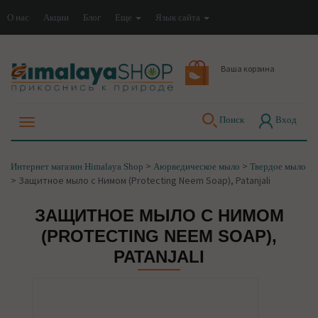
О нас
Акции
Блог
Еще
Язык сайта
Ваша корзина
Поиск
Вход
>
>
Интернет магазин Himalaya Shop
Аюрведическое мыло
Твердое мыло
>
Защитное мыло с Нимом (Protecting Neem Soap), Patanjali
ЗАЩИТНОЕ МЫЛО С НИМОМ
(PROTECTING NEEM SOAP),
PATANJALI