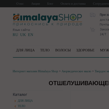
О нас
Акции
Блог
Оплата и доставка
Сотруднич
При з
доста
Почт
Заказ
Язык сайта:
24/7
RU
UK
EN
ДЛЯ ЛИЦА
ТЕЛО
ВОЛОСЫ
ЗДОРОВЬЕ
МУЖ
>
>
Интернет магазин Himalaya Shop
Аюрведическое мыло
Твердое 
ОТШЕЛУШИВАЮЩЕЕ Г
Каталог
ДЛЯ ЛИЦА
ТЕЛО