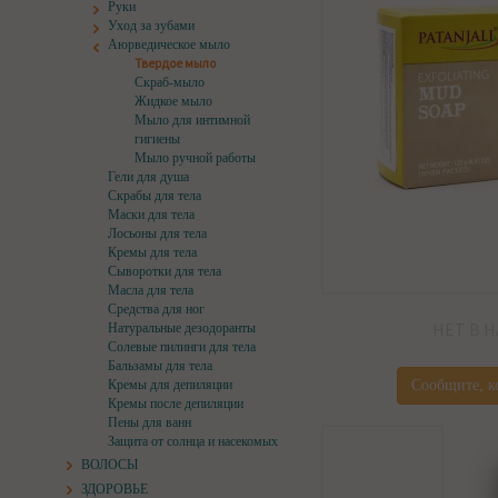
Руки
Уход за зубами
Аюрведическое мыло
Твердое мыло
Скраб-мыло
Жидкое мыло
Мыло для интимной
гигиены
Мыло ручной работы
Гели для душа
Скрабы для тела
Маски для тела
Лосьоны для тела
Кремы для тела
Сыворотки для тела
Масла для тела
Средства для ног
НЕТ В 
Натуральные дезодоранты
Солевые пилинги для тела
Бальзамы для тела
Кремы для депиляции
Сообщите, к
Кремы после депиляции
Пены для ванн
Защита от солнца и насекомых
ВОЛОСЫ
ЗДОРОВЬЕ