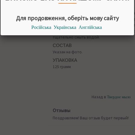
СПОСОБ ПРИМЕНЕНИЯ
Patanjali Exfoliating Mud Soap подходит для
Для продовження, оберіть мову сайту
рекомендуется использовать во время еж
за кожей. При использовании рекомендует
Російська
Українська
Англійська
водой, нанести мыло на кожу, мягко помас
тщательно смыть водой.
СОСТАВ
Указан на фото.
УПАКОВКА
125 грамм
Назад в
Твердое мыло
Отзывы
Поздравляем! Ваш отзыв будет первый!