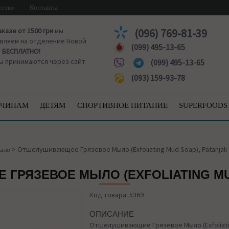
ество
Контакты
аказе от 1500 грн
мы
(096) 769-81-39
вляем на отделение Новой
(099) 495-13-65
ы
БЕСПЛАТНО!
ы принимаются через сайт
(099) 495-13-65
(093) 159-93-78
ЧИНАМ
ДЕТЯМ
СПОРТИВНОЕ ПИТАНИЕ
SUPERFOODS
>
Отшелушивающее Грязевое Мыло (Exfoliating Mud Soap), Patanjali
мыло
РЯЗЕВОЕ МЫЛО (EXFOLIATING MUD
Код товара: 5369
ОПИСАНИЕ
Отшелушивающие Грязевое Мыло (Exfoliati