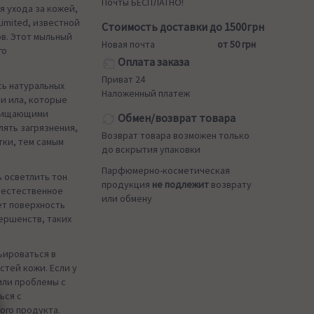
Почты БЕСПЛАТНО!
ля ухода за кожей,
Limited, известной
Стоимость доставки до 1500грн
в. Этот мыльный
Новая почта
от 50 грн
го
Оплата заказа
Приват 24
есь натуральных
Наложенный платеж
ли ила, которые
очищающими
Обмен/возврат товара
лять загрязнения,
Возврат товара возможен только
тки, тем самым
до вскрытия упаковки
Парфюмерно-косметическая
 осветлить тон
продукция
не подлежит
возврату
 естественное
или обмену
ет поверхность
ершенств, таких
ьироваться в
тей кожи. Если у
или проблемы с
ься с
ого продукта.