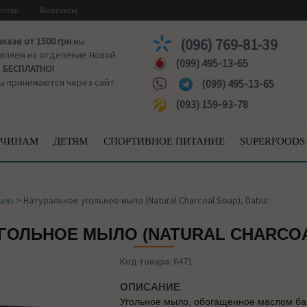
ество
Контакты
аказе от 1500 грн
мы
(096) 769-81-39
вляем на отделение Новой
(099) 495-13-65
ы
БЕСПЛАТНО!
ы принимаются через сайт
(099) 495-13-65
(093) 159-93-78
ЧИНАМ
ДЕТЯМ
СПОРТИВНОЕ ПИТАНИЕ
SUPERFOODS
>
Натуральное угольное мыло (Natural Charcoal Soap), Dabur
мыло
ГОЛЬНОЕ МЫЛО (NATURAL CHARCOA
Код товара: 6471
ОПИСАНИЕ
Угольное мыло, обогащенное маслом ба