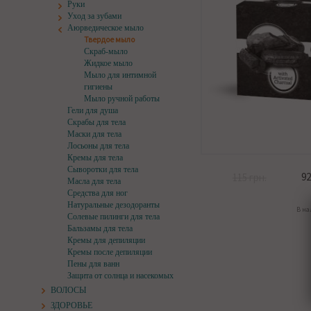
Руки
Уход за зубами
Аюрведическое мыло
Твердое мыло
Скраб-мыло
Жидкое мыло
Мыло для интимной
гигиены
Мыло ручной работы
Гели для душа
Скрабы для тела
Маски для тела
Лосьоны для тела
Кремы для тела
Сыворотки для тела
92
115 грн.
Масла для тела
Средства для ног
Натуральные дезодоранты
В н
Солевые пилинги для тела
Бальзамы для тела
Кремы для депиляции
Кремы после депиляции
Пены для ванн
Защита от солнца и насекомых
ВОЛОСЫ
ЗДОРОВЬЕ