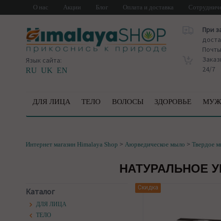
О нас
Акции
Блог
Оплата и доставка
Сотруднич
При з
доста
Почт
Заказ
Язык сайта:
24/7
RU
UK
EN
ДЛЯ ЛИЦА
ТЕЛО
ВОЛОСЫ
ЗДОРОВЬЕ
МУЖ
>
>
Интернет магазин Himalaya Shop
Аюрведическое мыло
Твердое 
НАТУРАЛЬНОЕ У
Скидка
Каталог
ДЛЯ ЛИЦА
ТЕЛО