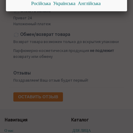
Новая почта
от 50 грн
Російська
Українська
Англійська
Оплата заказа
Приват 24
Наложенный платеж
Обмен/возврат товара
Возврат товара возможен только до вскрытия упаковки
Парфюмерно-косметическая продукция
не подлежит
возврату или обмену
Отзывы
Поздравляем! Ваш отзыв будет первый!
ОСТАВИТЬ ОТЗЫВ
Навигация
Каталог
О нас
ДЛЯ ЛИЦА