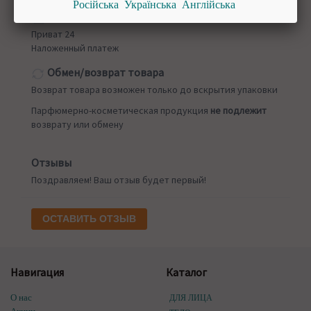
Російська
Українська
Англійська
Оплата заказа
Приват 24
Наложенный платеж
Обмен/возврат товара
Возврат товара возможен только до вскрытия упаковки
Парфюмерно-косметическая продукция
не подлежит
возврату или обмену
Отзывы
Поздравляем! Ваш отзыв будет первый!
ОСТАВИТЬ ОТЗЫВ
Навигация
Каталог
О нас
ДЛЯ ЛИЦА