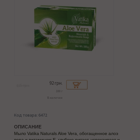
92
грн.
115 грн.
100 г
В наличии
Код товара: 6472
ОПИСАНИЕ
Мыло Vatika Naturals Aloe Vera, обогащенное алоэ
вера и витамином Е, глубоко питает, успокаивает и