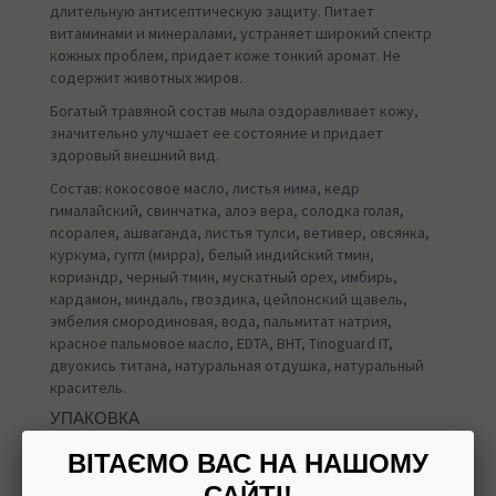
длительную антисептическую защиту. Питает
витаминами и минералами, устраняет широкий спектр
кожных проблем, придает коже тонкий аромат. Не
содержит животных жиров.
Богатый травяной состав мыла оздоравливает кожу,
значительно улучшает ее состояние и придает
здоровый внешний вид.
Состав: кокосовое масло, листья нима, кедр
гималайский, свинчатка, алоэ вера, солодка голая,
псоралея, ашваганда, листья тулси, ветивер, овсянка,
куркума, гуггл (мирра), белый индийский тмин,
кориандр, черный тмин, мускатный орех, имбирь,
кардамон, миндаль, гвоздика, цейлонский щавель,
эмбелия смородиновая, вода, пальмитат натрия,
красное пальмовое масло, EDTA, BHT, Tinoguard IT,
двуокись титана, натуральная отдушка, натуральный
краситель.
УПАКОВКА
75 г
ВІТАЄМО ВАС НА НАШОМУ
САЙТІ!