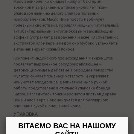
Мыло великолепно очищает кожу от бактерий,
токсинов и загрязнений, а также укрепляет ткани
благодаря наличию целого спектра полезных
микроэлементов. Масло Нима просто изобилует
полезными свойствами, проявляя мощный питательный,
антибактериальный, антигрибковый и заживляющий
эффект (устраняет раздражения и акне). В сочетании с
экстрактом алоэ вера и медом оно глубоко увлажняет и
витаминизирует кожный покров.
Компонент индийского происхождения Манджиштха
проявляет выраженное сосудоукрепляющее и
детоксицирующее действие. Природное лекарство
Мулетхи снимает признаки усталости и укрепляет
иммунитет эпидермиса. Деликатное мыло ручной
работы представлено в стильной упаковке бренда
Sattva. Насладитесь тонким ароматом листьев дерева
Нима и алоэ вера. Рекомендуется для регулярного
очищения сухой и смешанной кожи.
УПАКОВКА
125 г
ВІТАЄМО ВАС НА НАШОМУ