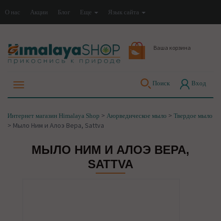
О нас
Акции
Блог
Еще
Язык сайта
Ваша корзина
Поиск
Вход
>
>
Интернет магазин Himalaya Shop
Аюрведическое мыло
Твердое мыло
>
Мыло Ним и Алоэ Вера, Sattva
МЫЛО НИМ И АЛОЭ ВЕРА,
SATTVA