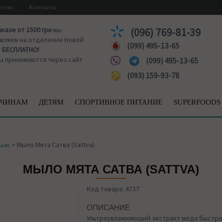
ество
Контакты
аказе от 1500 грн
мы
(096) 769-81-39
вляем на отделение Новой
(099) 495-13-65
ы
БЕСПЛАТНО!
ы принимаются через сайт
(099) 495-13-65
(093) 159-93-78
ЧИНАМ
ДЕТЯМ
СПОРТИВНОЕ ПИТАНИЕ
SUPERFOODS
>
Мыло Мята Сатва (Sattva)
мыло
МЫЛО МЯТА САТВА (SATTVA)
Код товара: 4737
ОПИСАНИЕ
Ультраувлажняющий экстракт мёда быстро