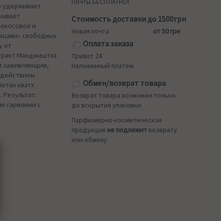
Почты БЕСПЛАТНО!
о удерживает
аживает
Стоимость доставки до 1500грн
кокосовое и
Новая почта
от 50 грн
овцами» свободных
Оплата заказа
у от
стракт Манджиштха
Приват 24
м заживляющим,
Наложенный платеж
действием.
Обмен/возврат товара
етхи кватх
 Результат:
Возврат товара возможен только
е гармонии с
до вскрытия упаковки
Парфюмерно-косметическая
продукция
не подлежит
возврату
или обмену