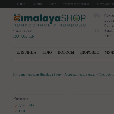
О нас
Акции
Блог
Оплата и доставка
Сотруднич
При з
доста
Почт
Заказ
Язык сайта:
24/7
RU
UK
EN
ДЛЯ ЛИЦА
ТЕЛО
ВОЛОСЫ
ЗДОРОВЬЕ
МУЖ
>
>
Интернет магазин Himalaya Shop
Аюрведическое мыло
Твердое 
Каталог
ДЛЯ ЛИЦА
ТЕЛО