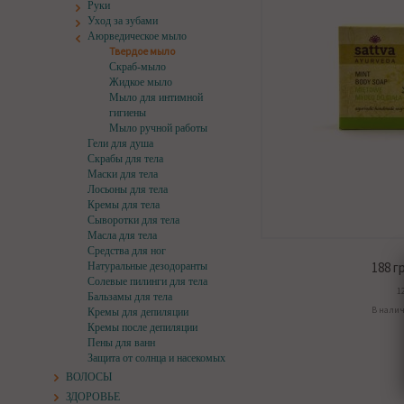
Руки
Уход за зубами
Аюрведическое мыло
Твердое мыло
Скраб-мыло
Жидкое мыло
Мыло для интимной
гигиены
Мыло ручной работы
Гели для душа
Скрабы для тела
Маски для тела
Лосьоны для тела
Кремы для тела
Сыворотки для тела
Масла для тела
Средства для ног
188
гр
Натуральные дезодоранты
Солевые пилинги для тела
1
Бальзамы для тела
В нали
Кремы для депиляции
Кремы после депиляции
Пены для ванн
Защита от солнца и насекомых
ВОЛОСЫ
ЗДОРОВЬЕ