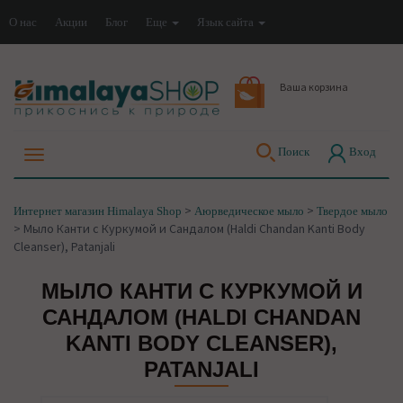
О нас
Акции
Блог
Еще
Язык сайта
Ваша корзина
Поиск
Вход
>
>
Интернет магазин Himalaya Shop
Аюрведическое мыло
Твердое мыло
>
Мыло Канти с Куркумой и Сандалом (Haldi Chandan Kanti Body
Cleanser), Patanjali
МЫЛО КАНТИ С КУРКУМОЙ И
САНДАЛОМ (HALDI CHANDAN
KANTI BODY CLEANSER),
PATANJALI