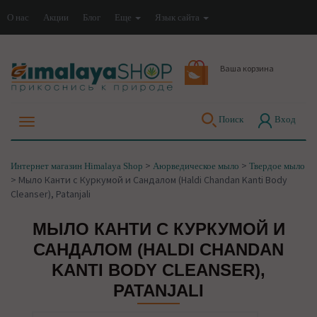
О нас
Акции
Блог
Еще
Язык сайта
Ваша корзина
Поиск
Вход
>
>
Интернет магазин Himalaya Shop
Аюрведическое мыло
Твердое мыло
>
Мыло Канти с Куркумой и Сандалом (Haldi Chandan Kanti Body
Cleanser), Patanjali
МЫЛО КАНТИ С КУРКУМОЙ И
САНДАЛОМ (HALDI CHANDAN
KANTI BODY CLEANSER),
PATANJALI