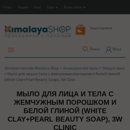
О нас
Акции
Блог
Еще
Язык сайта
Ваша корзина
Поиск
Вход
>
>
Интернет магазин Himalaya Shop
Аюрведическое мыло
Твердое мыло
>
Мыло для лица и тела с жемчужным порошком и белой глиной
(White Clay+Pearl Beauty Soap), 3W Clinic
МЫЛО ДЛЯ ЛИЦА И ТЕЛА С
ЖЕМЧУЖНЫМ ПОРОШКОМ И
БЕЛОЙ ГЛИНОЙ (WHITE
CLAY+PEARL BEAUTY SOAP), 3W
CLINIC