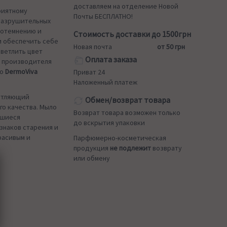
доставляем на отделение Новой
риятному
Почты БЕСПЛАТНО!
разрушительных
потемнению и
Стоимость доставки до 1500грн
и обеспечить себе
Новая почта
от 50 грн
светлить цвет
Оплата заказа
о производителя
ло
DermoViva
Приват 24
Наложенный платеж
ветляющий
Обмен/возврат товара
го качества. Мыло
Возврат товара возможен только
вшиеся
до вскрытия упаковки
знаков старения и
расивым и
Парфюмерно-косметическая
продукция
не подлежит
возврату
или обмену