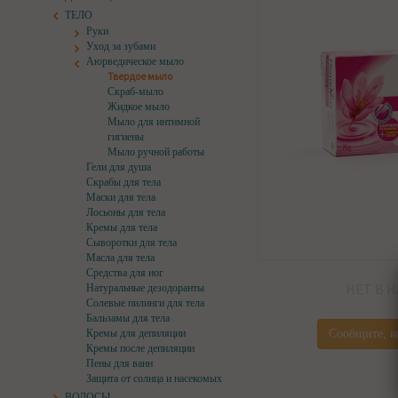
ТЕЛО
Руки
Уход за зубами
Аюрведическое мыло
Твердое мыло
Скраб-мыло
Жидкое мыло
Мыло для интимной
гигиены
Мыло ручной работы
Гели для душа
Скрабы для тела
Маски для тела
Лосьоны для тела
Кремы для тела
Сыворотки для тела
Масла для тела
Средства для ног
НЕТ В 
Натуральные дезодоранты
Солевые пилинги для тела
Бальзамы для тела
Кремы для депиляции
Сообщите, к
Кремы после депиляции
Пены для ванн
Защита от солнца и насекомых
ВОЛОСЫ