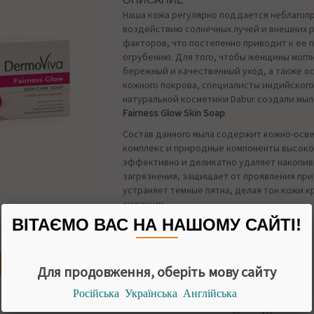
ОПИСАНИЕ
Наша кожа регулярно поддается неблагоп
воздействию солнечных лучей и внешних 
факторов, что постепенно приводит к ее 
огрубению. Для того, чтобы женщины могл
бережный и качественный уход, а также о
кожного покрова, специалисты индийског
натуральной косметики Dabur создали мы
Fairness Glow Skin Soap
.
Состав данного мыла содержит кожно-ос
комплекс и природные компоненты высоко
эффективно и деликатно удаляет накопи
загрязнения, защищает от проявления при
устраняет темные пятна, делая тон кожи к
сияющим.
ВІТАЄМО ВАС НА НАШОМУ САЙТІ!
УПАКОВКА
НАЛИЧИИ
75 грамм
огда появится
Для продовження, оберіть мову сайту
Російська
Українська
Англійська
Назад в
Твердое мыло