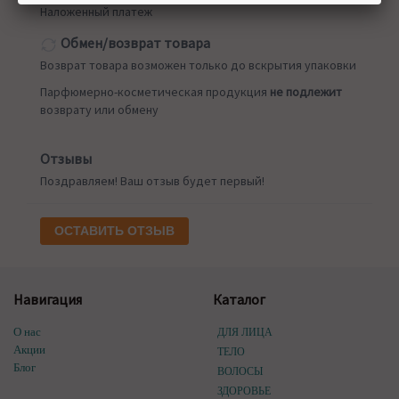
Наложенный платеж
Обмен/возврат товара
Возврат товара возможен только до вскрытия упаковки
Парфюмерно-косметическая продукция
не подлежит
возврату или обмену
Отзывы
Поздравляем! Ваш отзыв будет первый!
ОСТАВИТЬ ОТЗЫВ
Навигация
Каталог
О нас
ДЛЯ ЛИЦА
Акции
ТЕЛО
Блог
ВОЛОСЫ
ЗДОРОВЬЕ