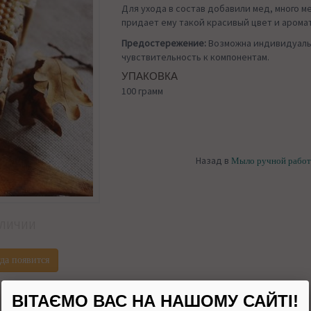
Для ухода в состав добавили мед, много м
придает ему такой красивый цвет и аромат
Предостережение:
Возможна индивидуаль
чувствительность к компонентам.
УПАКОВКА
100 грамм
Назад в
Мыло ручной рабо
АЛИЧИИ
да появится
ВІТАЄМО ВАС НА НАШОМУ САЙТІ!