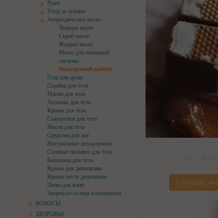
Руки
Уход за зубами
Аюрведическое мыло
Твердое мыло
Скраб-мыло
Жидкое мыло
Мыло для интимной
гигиены
Мыло ручной работы
Гели для душа
Скрабы для тела
Маски для тела
Лосьоны для тела
Кремы для тела
Сыворотки для тела
Масла для тела
Средства для ног
Натуральные дезодоранты
Солевые пилинги для тела
НЕТ В Н
Бальзамы для тела
Кремы для депиляции
Кремы после депиляции
Сообщите, ког
Пены для ванн
Защита от солнца и насекомых
ВОЛОСЫ
ЗДОРОВЬЕ