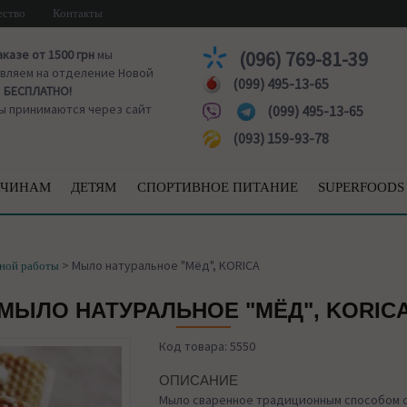
ество
Контакты
аказе от 1500 грн
мы
(096) 769-81-39
вляем на отделение Новой
(099) 495-13-65
ы
БЕСПЛАТНО!
ы принимаются через сайт
(099) 495-13-65
(093) 159-93-78
ЧИНАМ
ДЕТЯМ
СПОРТИВНОЕ ПИТАНИЕ
SUPERFOODS
>
Мыло натуральное "Мёд", KORICA
ной работы
МЫЛО НАТУРАЛЬНОЕ "МЁД", KORIC
Код товара: 5550
ОПИСАНИЕ
Мыло сваренное традиционным способом о