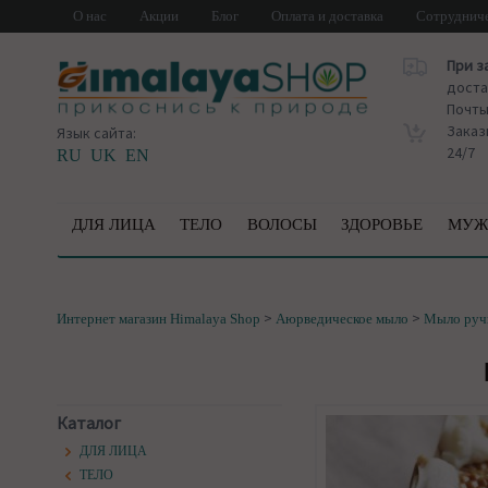
О нас
Акции
Блог
Оплата и доставка
Сотруднич
При з
доста
Почт
Заказ
Язык сайта:
24/7
RU
UK
EN
ДЛЯ ЛИЦА
ТЕЛО
ВОЛОСЫ
ЗДОРОВЬЕ
МУЖ
>
>
Интернет магазин Himalaya Shop
Аюрведическое мыло
Мыло руч
Каталог
ДЛЯ ЛИЦА
ТЕЛО