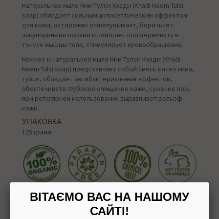
Натуральное мыло Ним Тулси Кхади (Khadi Neem Tulsi
soap) обладает сильным антисептическим эффектом
для кожи, осторожно отшелушивает, бориться с
закупориными порами и помогает поддерживать в
тонусе мышцы тела, стимулирует кровообращение.
Нежное и натуральное мыло Ним Тулси Кхади (Khadi
Neem Tulsi soap) представляет собой смесь масел нима,
тулси, обладает антибактериальным эффектом,
обеспечивате глубокое очищение кожи, сужение пор,
при регулярном использовании выравнивет рельеф
кожи.
УПАКОВКА
125 грамм
ВІТАЄМО ВАС НА НАШОМУ
САЙТІ!