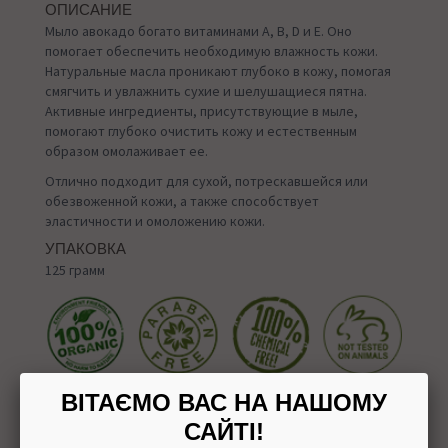
ОПИСАНИЕ
Мыло авокадо богато витаминами A, B, D и E. Оно
помогает обеспечить необходимую влажность кожи.
Натуральные масла проникают глубоко в кожу, помогая
смягчить и увлажнить сухие и шелушащиеся пятна.
Активные ингредиенты, присутствующие в мыле,
помогают глубоко очистить кожу и естественным
образом омолаживает ее.
Отлично подходит для сухой, потрескавшейся или
обезвоженной кожи, а также способствует
эластичности и омоложению кожи.
УПАКОВКА
125 грамм
ВІТАЄМО ВАС НА НАШОМУ
САЙТІ!