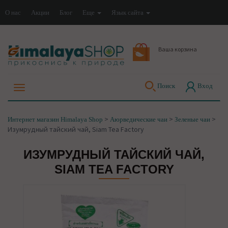
О нас
Акции
Блог
Еще
Язык сайта
Ваша корзина
Поиск
Вход
>
>
>
Интернет магазин Himalaya Shop
Аюрведические чаи
Зеленые чаи
Изумрудный тайский чай, Siam Tea Factory
ИЗУМРУДНЫЙ ТАЙСКИЙ ЧАЙ,
SIAM TEA FACTORY