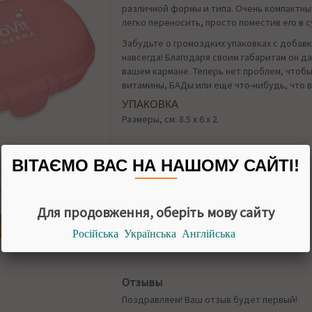
различной формы и типа. Очень компактны
легко переносить, просто поместив его в с
Забудьте о громоздких упаковках с добавк
навсегда! Благодаря своим габаритам он д
вашем кармане. Теперь нет проблем, чтобы
витамины, БАДы или еще что-нибудь, что 
УПАКОВКА
Размеры, см: 8.5 x 6 x 2
ВІТАЄМО ВАС НА НАШОМУ САЙТІ!
Назад в
НАЛИЧИИ
Масала чай
Для продовження, оберіть мову сайту
огда появится
Російська
Українська
Англійська
Отзывы
Поздравляем! Ваш отзыв будет первый!