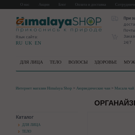
О нас
Акции
Блог
Оплата и доставка
Сотруднич
При з
доста
Почт
Заказ
Язык сайта:
24/7
RU
UK
EN
ДЛЯ ЛИЦА
ТЕЛО
ВОЛОСЫ
ЗДОРОВЬЕ
МУЖ
>
>
Интернет магазин Himalaya Shop
Аюрведические чаи
Масала чай
ОРГАНАЙЗЕ
Каталог
ДЛЯ ЛИЦА
ТЕЛО