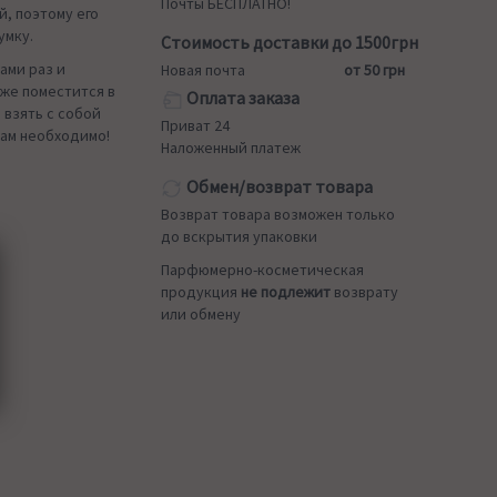
Почты БЕСПЛАТНО!
й, поэтому его
умку.
Стоимость доставки до 1500грн
ами раз и
Новая почта
от 50 грн
аже поместится в
Оплата заказа
 взять с собой
Приват 24
вам необходимо!
Наложенный платеж
Обмен/возврат товара
Возврат товара возможен только
до вскрытия упаковки
Парфюмерно-косметическая
продукция
не подлежит
возврату
или обмену