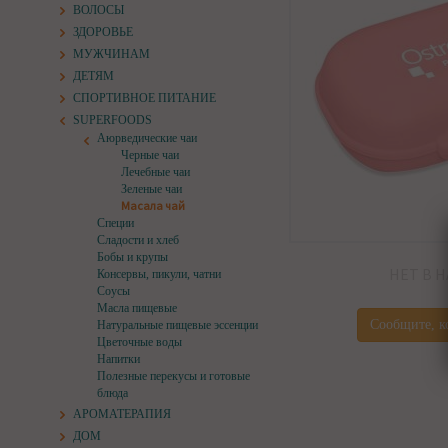
ВОЛОСЫ
ЗДОРОВЬЕ
МУЖЧИНАМ
ДЕТЯМ
СПОРТИВНОЕ ПИТАНИЕ
SUPERFOODS
Аюрведические чаи
Черные чаи
Лечебные чаи
Зеленые чаи
Масала чай
Специи
Сладости и хлеб
Бобы и крупы
НЕТ В 
Консервы, пикули, чатни
Соусы
Масла пищевые
Сообщите, к
Натуральные пищевые эссенции
Цветочные воды
Напитки
Полезные перекусы и готовые
блюда
АРОМАТЕРАПИЯ
ДОМ