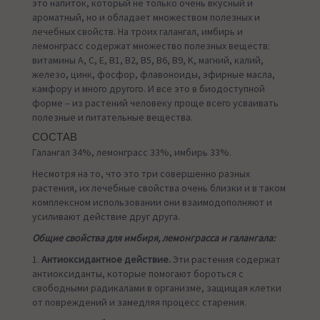
это напиток, который не только очень вкусный и
ароматный, но и обладает множеством полезных и
лечебных свойств. На троих галангал, имбирь и
лемонграсс содержат множество полезных веществ:
витамины А, С, Е, B1, B2, B5, B6, B9, K, магний, калий,
железо, цинк, фосфор, флавоноиды, эфирные масла,
камфору и много другого. И все это в биодоступной
форме – из растений человеку проще всего усваивать
полезные и питательные вещества.
СОСТАВ
Галангал 34%, лемонграсс 33%, имбирь 33%.
Несмотря на то, что это три совершенно разных
растения, их лечебные свойства очень близки и в таком
комплексном использовании они взаимодополняют и
усиливают действие друг друга.
Общие свойства для имбиря, лемонграсса и галангала:
1.
Антиоксидантное действие.
Эти растения содержат
антиоксиданты, которые помогают бороться с
свободными радикалами в организме, защищая клетки
от повреждений и замедляя процесс старения.