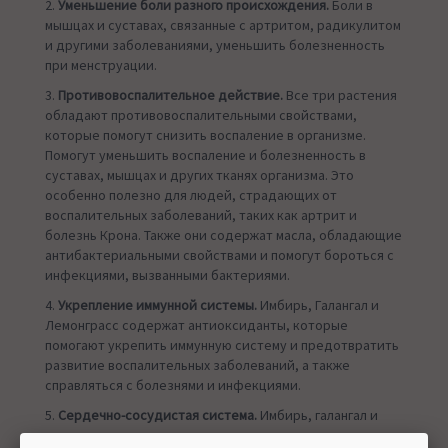
2.
Уменьшение боли разного происхождения.
Боли в
мышцах и суставах, связанные с артритом, радикулитом
и другими заболеваниями, уменьшить болезненность
при менструации.
3.
Противовоспалительное действие.
Все три растения
обладают противовоспалительными свойствами,
которые помогут снизить воспаление в организме.
Помогут уменьшить воспаление и болезненность в
суставах, мышцах и других тканях организма. Это
особенно полезно для людей, страдающих от
воспалительных заболеваний, таких как артрит и
болезнь Крона. Также они содержат масла, обладающие
антибактериальными свойствами и помогут бороться с
инфекциями, вызванными бактериями.
4.
Укрепление иммунной системы.
Имбирь, Галангал и
Лемонграсс содержат антиоксиданты, которые
помогают укрепить иммунную систему и предотвратить
развитие воспалительных заболеваний, а также
справляться с болезнями и инфекциями.
5.
Сердечно-сосудистая система.
Имбирь, галангал и
лемонграсс содержат вещества, которые помогают