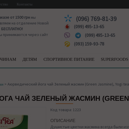
ество
Контакты
аказе от 1500 грн
мы
(096) 769-81-39
вляем на отделение Новой
(099) 495-13-65
ы
БЕСПЛАТНО!
ы принимаются через сайт
(099) 495-13-65
(093) 159-93-78
ЧИНАМ
ДЕТЯМ
СПОРТИВНОЕ ПИТАНИЕ
SUPERFOODS
>
Аюрведический йога чай Зеленый жасмин (Green Jasmine), Yogi tea
аи
ГА ЧАЙ ЗЕЛЕНЫЙ ЖАСМИН (GREEN J
Код товара: 1223
ОПИСАНИЕ
Душистые цветки жасмина всегда были и