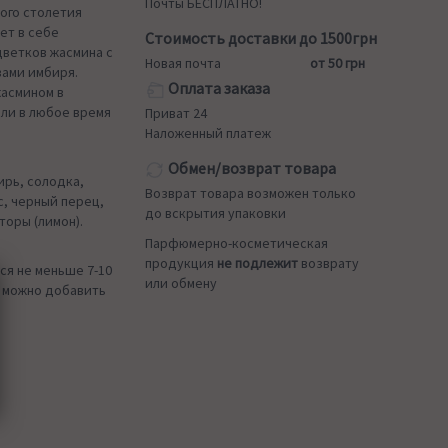
Почты БЕСПЛАТНО!
того столетия
ет в себе
Стоимость доставки до 1500грн
цветков жасмина с
Новая почта
от 50 грн
ами имбиря.
Оплата заказа
жасмином в
или в любое время
Приват 24
Наложенный платеж
Обмен/возврат товара
ирь, солодка,
Возврат товара возможен только
с, черный перец,
до вскрытия упаковки
торы (лимон).
Парфюмерно-косметическая
продукция
не подлежит
возврату
ся не меньше 7-10
или обмену
й можно добавить