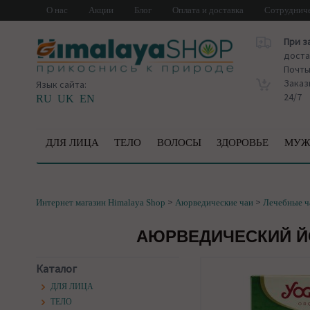
О нас
Акции
Блог
Оплата и доставка
Сотруднич
При з
доста
Почт
Заказ
Язык сайта:
24/7
RU
UK
EN
ДЛЯ ЛИЦА
ТЕЛО
ВОЛОСЫ
ЗДОРОВЬЕ
МУЖ
>
>
Интернет магазин Himalaya Shop
Аюрведические чаи
Лечебные ч
АЮРВЕДИЧЕСКИЙ ЙО
Каталог
ДЛЯ ЛИЦА
ТЕЛО