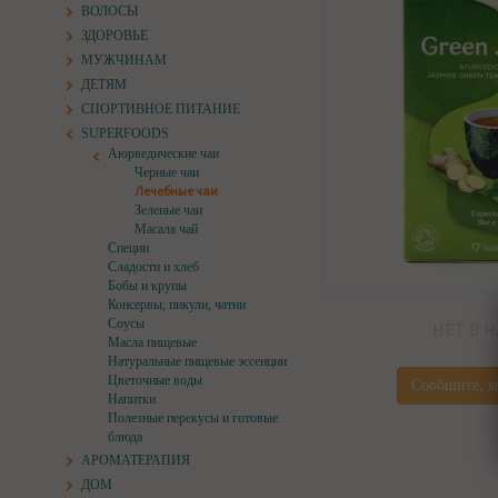
ВОЛОСЫ
ЗДОРОВЬЕ
МУЖЧИНАМ
ДЕТЯМ
СПОРТИВНОЕ ПИТАНИЕ
SUPERFOODS
Аюрведические чаи
Черные чаи
Лечебные чаи
Зеленые чаи
Масала чай
Специи
Сладости и хлеб
Бобы и крупы
Консервы, пикули, чатни
Соусы
НЕТ В 
Масла пищевые
Натуральные пищевые эссенции
Цветочные воды
Сообщите, к
Напитки
Полезные перекусы и готовые
блюда
АРОМАТЕРАПИЯ
ДОМ