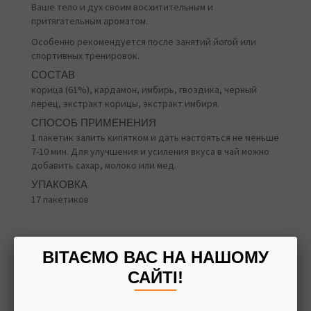
Ваше тело и дух своим восхитительным и
притягательным ароматом.
Особенно рекомендуется после занятий йогой или
спортивных тренировок.
СОСТАВ
корица (61%), кардамон, имбирь, гвоздика, черный
перец, экстракт корицы, экстракт имбиря.
СПОСОБ ПРИМЕНЕНИЯ
1 пакетик залить кипятком и дать настояться не меньше
7-10 мин. Для улучшения и усиления вкуса в чай можно
добавить сахар, молоко или мед.
УПАКОВКА
17 пакетиков
ВІТАЄМО ВАС НА НАШОМУ
Назад в
Лечебные чаи
САЙТІ!
Доставка
При заказе от 1500 грн мы доставляем на отделение