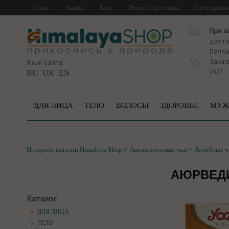
О нас
Акции
Блог
Оплата и доставка
Сотруднич
При з
доста
Почт
Заказ
Язык сайта:
24/7
RU
UK
EN
ДЛЯ ЛИЦА
ТЕЛО
ВОЛОСЫ
ЗДОРОВЬЕ
МУЖ
>
>
Интернет магазин Himalaya Shop
Аюрведические чаи
Лечебные ч
АЮРВЕДИ
Каталог
ДЛЯ ЛИЦА
ТЕЛО