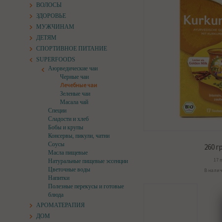
ВОЛОСЫ
ЗДОРОВЬЕ
МУЖЧИНАМ
ДЕТЯМ
СПОРТИВНОЕ ПИТАНИЕ
SUPERFOODS
Аюрведические чаи
Черные чаи
Лечебные чаи
Зеленые чаи
Масала чай
Специи
Сладости и хлеб
Бобы и крупы
Консервы, пикули, чатни
Соусы
260
гр
Масла пищевые
17 п
Натуральные пищевые эссенции
Цветочные воды
В нали
Напитки
Полезные перекусы и готовые
блюда
АРОМАТЕРАПИЯ
ДОМ