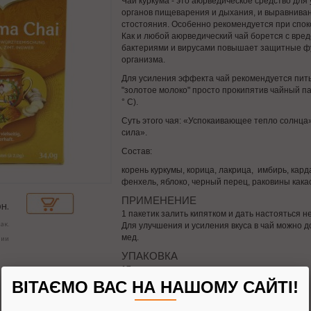
Чай куркума - это аюрведическое средство дл
органов пищеварения и дыхания, и выравнива
стостояния. Особенно рекомендуется при спок
Как и любой аюрведический чай борется с вре
бактериями и вирусами повышает защитные фу
организма.
Для усиления эффекта чай рекомендуется пить
"золотое молоко" просто прокипятив чайный па
° C).
Суть этого чая: «Успокаивающее тепло солнца»
сила».
Состав:
корень куркумы, корица, лакрица, имбирь, кард
фенхель, яблоко, черный перец, раковины кака
ПРИМЕНЕНИЕ
н.
1 пакетик залить кипятком и дать настояться н
ак.
Для улучшения и усиления вкуса в чай можно д
мед.
чии
УПАКОВКА
17 пакетиков.
ВІТАЄМО ВАС НА НАШОМУ САЙТІ!