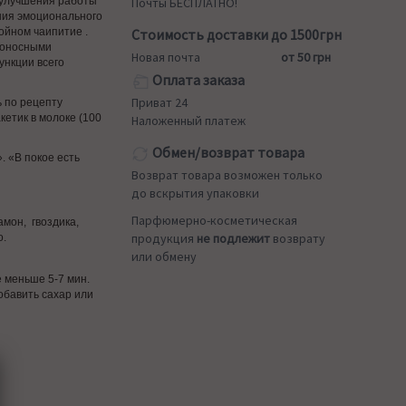
я улучшения работы
Почты БЕСПЛАТНО!
ния эмоционального
ойном чаипитие .
Стоимость доставки до 1500грн
доносными
Новая почта
от 50 грн
нкции всего
Оплата заказа
Приват 24
 по рецепту
кетик в молоке (100
Наложенный платеж
Обмен/возврат товара
. «В покое есть
Возврат товара возможен только
до вскрытия упаковки
Парфюмерно-косметическая
амон, гвоздика,
продукция
не подлежит
возврату
о.
или обмену
е меньше 5-7 мин.
обавить сахар или