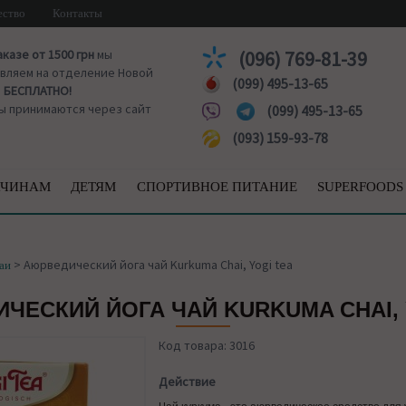
ество
Контакты
аказе от 1500 грн
мы
(096) 769-81-39
вляем на отделение Новой
(099) 495-13-65
ы
БЕСПЛАТНО!
ы принимаются через сайт
(099) 495-13-65
(093) 159-93-78
ЧИНАМ
ДЕТЯМ
СПОРТИВНОЕ ПИТАНИЕ
SUPERFOODS
>
Аюрведический йога чай Kurkuma Chai, Yogi tea
аи
ЧЕСКИЙ ЙОГА ЧАЙ KURKUMA CHAI, 
Код товара: 3016
Действие