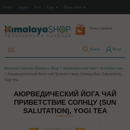
О нас
Акции
Блог
Еще
Язык сайта
Ваша корзина
Поиск
Вход
>
>
Интернет магазин Himalaya Shop
Аюрведические чаи
Лечебные чаи
>
Аюрведический йога чай Приветствие Солнцу (Sun Salutation),
Yogi tea
АЮРВЕДИЧЕСКИЙ ЙОГА ЧАЙ
ПРИВЕТСТВИЕ СОЛНЦУ (SUN
SALUTATION), YOGI TEA