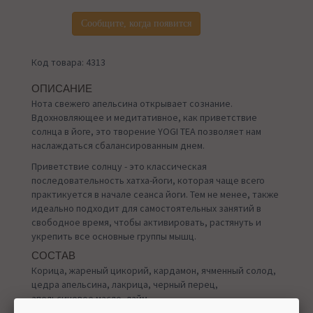
Сообщите, когда появится
Код товара: 4313
ОПИСАНИЕ
Нота свежего апельсина открывает сознание.
Вдохновляющее и медитативное, как приветствие
солнца в йоге, это творение YOGI TEA позволяет нам
наслаждаться сбалансированным днем.
Приветствие солнцу - это классическая
последовательность хатха-йоги, которая чаще всего
практикуется в начале сеанса йоги. Тем не менее, также
идеально подходит для самостоятельных занятий в
свободное время, чтобы активировать, растянуть и
укрепить все основные группы мышц.
СОСТАВ
Корица, жареный цикорий, кардамон, ячменный солод,
цедра апельсина, лакрица, черный перец,
апельсиновое масло, лайм.