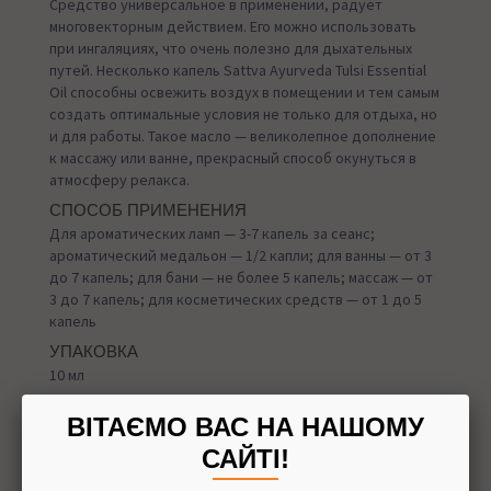
Средство универсальное в применении, радует
многовекторным действием. Его можно использовать
при ингаляциях, что очень полезно для дыхательных
путей. Несколько капель Sattva Ayurveda Tulsi Essential
Oil способны освежить воздух в помещении и тем самым
создать оптимальные условия не только для отдыха, но
и для работы. Такое масло — великолепное дополнение
к массажу или ванне, прекрасный способ окунуться в
атмосферу релакса.
СПОСОБ ПРИМЕНЕНИЯ
Для ароматических ламп — 3-7 капель за сеанс;
ароматический медальон — 1/2 капли; для ванны — от 3
до 7 капель; для бани — не более 5 капель; массаж — от
3 до 7 капель; для косметических средств — от 1 до 5
капель
УПАКОВКА
10 мл
ВІТАЄМО ВАС НА НАШОМУ
САЙТІ!
Назад в
Эфирные масла