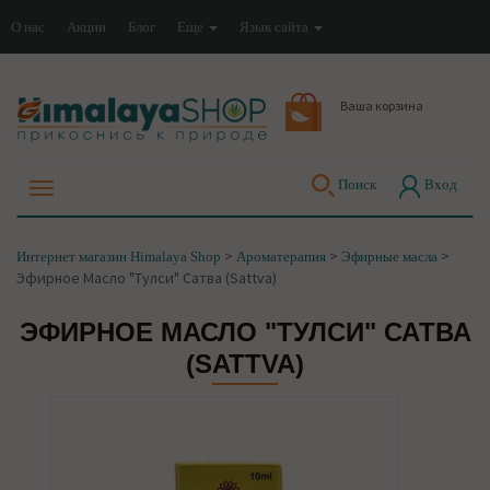
О нас
Акции
Блог
Еще
Язык сайта
Ваша корзина
Поиск
Вход
>
>
>
Интернет магазин Himalaya Shop
Ароматерапия
Эфирные масла
Эфирное Масло "Тулси" Сатва (Sattva)
ЭФИРНОЕ МАСЛО "ТУЛСИ" САТВА
(SATTVA)