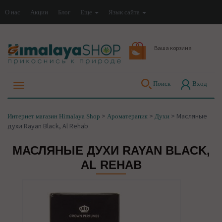
О нас
Акции
Блог
Еще
Язык сайта
Ваша корзина
Поиск
Вход
>
>
>
Масляные
Интернет магазин Himalaya Shop
Ароматерапия
Духи
духи Rayan Black, Al Rehab
МАСЛЯНЫЕ ДУХИ RAYAN BLACK,
AL REHAB