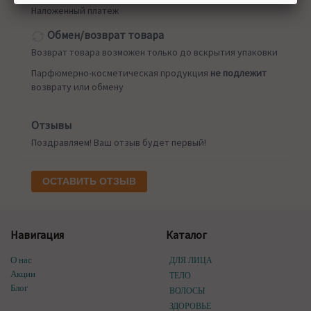
Наложенный платеж
Обмен/возврат товара
Возврат товара возможен только до вскрытия упаковки
Парфюмерно-косметическая продукция
не подлежит
возврату или обмену
Отзывы
Поздравляем! Ваш отзыв будет первый!
ОСТАВИТЬ ОТЗЫВ
Навигация
Каталог
О нас
ДЛЯ ЛИЦА
Акции
ТЕЛО
Блог
ВОЛОСЫ
ЗДОРОВЬЕ