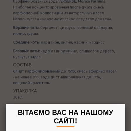
Парфюмированная вода VERSENSE, Morale Parfums.
Наиболее концентрированная после духов смесь
парфюмерной композиции из натуральных масел.
Используется как ароматическое средство для тела.
Верхние ноты:
бергамот, цитрусы, зеленый мандарин,
инжир, груша.
Средние ноты:
кардамон, лилия, жасмин, нарцисс.
Базовые ноты:
кедр из вирджинии, оливковое дерево,
мускус, сандал.
СОСТАВ
Спирт парфюмированный до 75%, смесь эфирных масел
- не менее 8%, вода дистиллированная до 17%,
пищевой краситель.
УПАКОВКА
30 мл
ВІТАЄМО ВАС НА НАШОМУ
САЙТІ!
Назад в
Духи