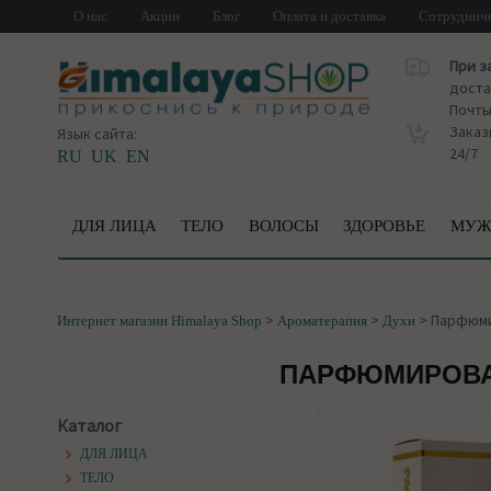
О нас
Акции
Блог
Оплата и доставка
Сотруднич
При з
доста
Почт
Заказ
Язык сайта:
24/7
RU
UK
EN
ДЛЯ ЛИЦА
ТЕЛО
ВОЛОСЫ
ЗДОРОВЬЕ
МУЖ
>
>
>
Парфюми
Интернет магазин Himalaya Shop
Ароматерапия
Духи
ПАРФЮМИРОВАН
Каталог
ДЛЯ ЛИЦА
ТЕЛО