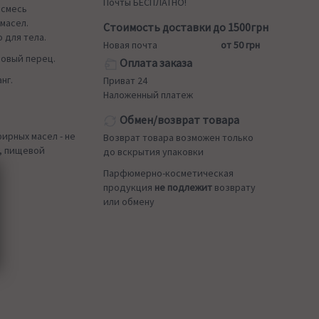
Почты БЕСПЛАТНО!
 смесь
масел.
Стоимость доставки до 1500грн
 для тела.
Новая почта
от 50 грн
зовый перец.
Оплата заказа
нг.
Приват 24
Наложенный платеж
Обмен/возврат товара
ирных масел - не
Возврат товара возможен только
, пищевой
до вскрытия упаковки
Парфюмерно-косметическая
продукция
не подлежит
возврату
или обмену