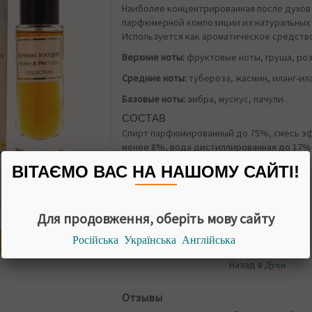
Наиболее концентрированная после духов
парфюмерной композиции из натуральных 
Используется как ароматическое средство
Верхние ноты:
фруктовые ноты, груша, ро
Средние ноты:
тубероза, жасмин, иланг-ила
Базовые ноты:
амбра, мускус, пачули.
СОСТАВ
Спирт парфюмированный до 75%, смесь эф
менее 8%, вода дистиллированная до 17%
краситель.
ВІТАЄМО ВАС НА НАШОМУ САЙТІ!
УПАКОВКА
30 мл
НАЛИЧИИ
Для продовження, оберіть мову сайту
Російська
Українська
Англійська
огда появится
Назад в
Духи
Отзывы