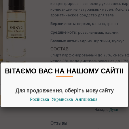
концентрированная после духов смесь п
композиции из натуральных масел. Исполь
ароматическое средство для тела.
Верхние ноты:
персик, малина, гранат.
Средние ноты:
роза, ландыш, жасмин.
Базовые ноты:
кедр из Виргинии, мускус.
СОСТАВ
Спирт парфюмированный до 75%, смесь эф
менее 8%, вода дистиллированная до 17%
краситель.
ВІТАЄМО ВАС НА НАШОМУ САЙТІ!
УПАКОВКА
30 мл
НАЛИЧИИ
Для продовження, оберіть мову сайту
Російська
Українська
Англійська
огда появится
Назад в
Духи
Отзывы