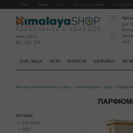
О нас
Акции
Блог
Оплата и доставка
Сотруднич
При з
доста
Почт
Заказ
Язык сайта:
24/7
RU
UK
EN
ДЛЯ ЛИЦА
ТЕЛО
ВОЛОСЫ
ЗДОРОВЬЕ
МУЖ
>
>
>
Парфюмир
Интернет магазин Himalaya Shop
Ароматерапия
Духи
ПАРФЮМИ
Каталог
ДЛЯ ЛИЦА
ТЕЛО