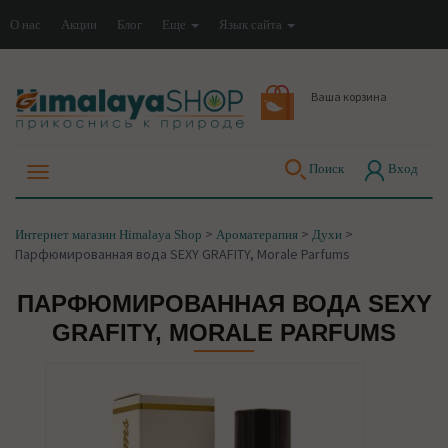
О нас
Акции
Блог
Еще
Язык сайта
Ваша корзина
Поиск
Вход
>
>
>
Интернет магазин Himalaya Shop
Ароматерапия
Духи
Парфюмированная вода SEXY GRAFITY, Morale Parfums
ПАРФЮМИРОВАННАЯ ВОДА SEXY
GRAFITY, MORALE PARFUMS