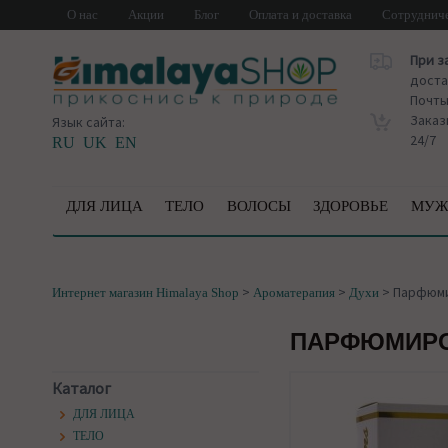
О нас
Акции
Блог
Оплата и доставка
Сотруднич
При з
доста
Почт
Заказ
Язык сайта:
24/7
RU
UK
EN
ДЛЯ ЛИЦА
ТЕЛО
ВОЛОСЫ
ЗДОРОВЬЕ
МУЖ
>
>
>
Парфюми
Интернет магазин Himalaya Shop
Ароматерапия
Духи
ПАРФЮМИРОВ
Каталог
ДЛЯ ЛИЦА
ТЕЛО