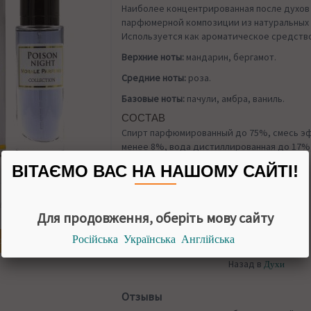
Наиболее концентрированная после духов
парфюмерной композиции из натуральных 
Используется как ароматическое средство
Верхние ноты:
мандарин, бергамот.
Средние ноты:
роза.
Базовые ноты:
пачули, амбра, ваниль.
СОСТАВ
Спирт парфюмированный до 75%, смесь эф
менее 8%, вода дистиллированная до 17%
краситель.
ВІТАЄМО ВАС НА НАШОМУ САЙТІ!
УПАКОВКА
30 мл
НАЛИЧИИ
Для продовження, оберіть мову сайту
Російська
Українська
Англійська
огда появится
Назад в
Духи
Отзывы