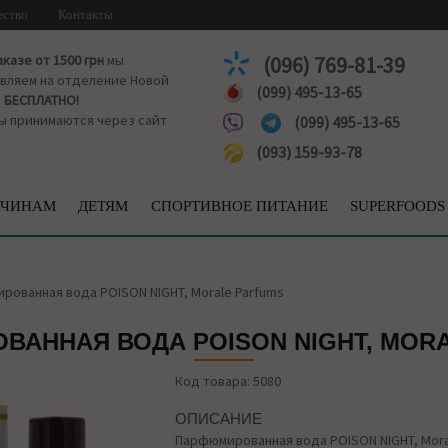
ество
Контакты
аказе от 1500 грн
мы
(096) 769-81-39
вляем на отделение Новой
(099) 495-13-65
ы
БЕСПЛАТНО!
ы принимаются через сайт
(099) 495-13-65
(093) 159-93-78
ЧИНАМ
ДЕТЯМ
СПОРТИВНОЕ ПИТАНИЕ
SUPERFOODS
рованная вода POISON NIGHT, Morale Parfums
АННАЯ ВОДА POISON NIGHT, MOR
Код товара: 5080
ОПИСАНИЕ
Парфюмированная вода POISON NIGHT, Mora