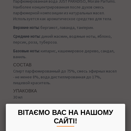
Парфюмированная вода JUST PARADISO, Morale Parfums.
Наиболее концентрированная после духов смесь
парфюмерной композиции из натуральных масел.
Используется как ароматическое средство для тела.
Верхние ноты:
бергамот, лаванда, тангерин.
Средние ноты:
дикий жасмин, водяные ноты, яблоко,
персик, роза, тубероза.
Базовые ноты:
кипарис, кашемировое дерево, сандал,
ваниль.
СОСТАВ
Спирт парфюмированный до 75%, смесь эфирных масел
- не менее 8%, вода дистиллированная до 17%,
пищевой краситель.
УПАКОВКА
30 мл
ВІТАЄМО ВАС НА НАШОМУ
САЙТІ!
Назад в
Духи