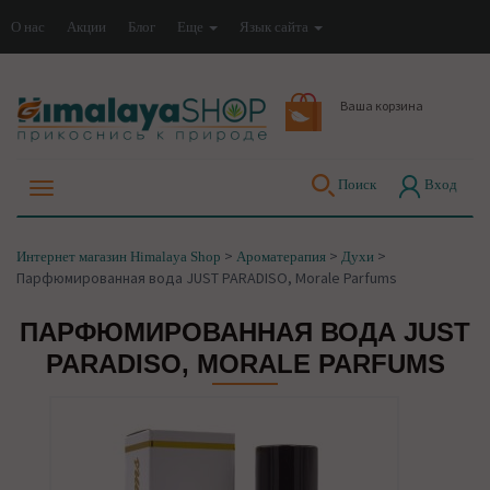
О нас
Акции
Блог
Еще
Язык сайта
Ваша корзина
Поиск
Вход
>
>
>
Интернет магазин Himalaya Shop
Ароматерапия
Духи
Парфюмированная вода JUST PARADISO, Morale Parfums
ПАРФЮМИРОВАННАЯ ВОДА JUST
PARADISO, MORALE PARFUMS