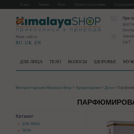
О нас
Акции
Блог
Оплата и доставка
Сотруднич
При з
доста
Почт
Заказ
Язык сайта:
24/7
RU
UK
EN
ДЛЯ ЛИЦА
ТЕЛО
ВОЛОСЫ
ЗДОРОВЬЕ
МУЖ
>
>
>
Парфюми
Интернет магазин Himalaya Shop
Ароматерапия
Духи
ПАРФЮМИРОВА
Каталог
ДЛЯ ЛИЦА
ТЕЛО