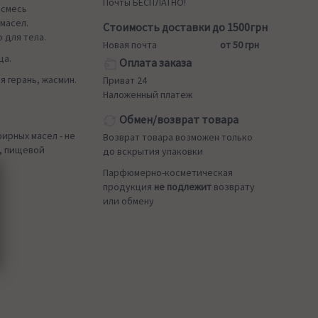
Почты БЕСПЛАТНО!
 смесь
масел.
Стоимость доставки до 1500грн
 для тела.
Новая почта
от 50 грн
ца.
Оплата заказа
я герань, жасмин.
Приват 24
Наложенный платеж
Обмен/возврат товара
ирных масел - не
Возврат товара возможен только
, пищевой
до вскрытия упаковки
Парфюмерно-косметическая
продукция
не подлежит
возврату
или обмену