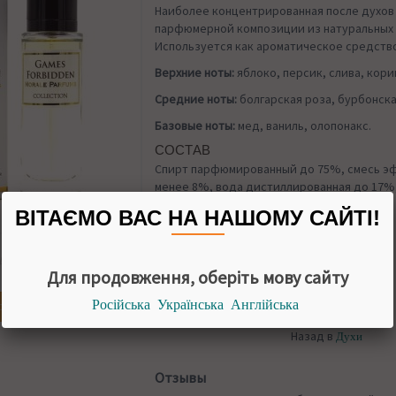
Наиболее концентрированная после духов
парфюмерной композиции из натуральных 
Используется как ароматическое средство
Верхние ноты:
яблоко, персик, слива, кори
Средние ноты:
болгарская роза, бурбонска
Базовые ноты:
мед, ваниль, олопонакс.
СОСТАВ
Спирт парфюмированный до 75%, смесь эф
менее 8%, вода дистиллированная до 17%
краситель.
ВІТАЄМО ВАС НА НАШОМУ САЙТІ!
УПАКОВКА
30 мл
НАЛИЧИИ
Для продовження, оберіть мову сайту
Російська
Українська
Англійська
огда появится
Назад в
Духи
Отзывы