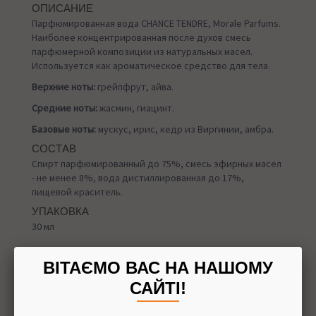
ОПИСАНИЕ
Парфюмированная вода CHANCE TENDRE, Morale Parfums.
Наиболее концентрированная после духов смесь
парфюмерной композиции из натуральных масел.
Используется как ароматическое средство для тела.
Верхние ноты:
грейпфрут, айва.
Средние ноты:
жасмин, гиацинт.
Базовые ноты:
мускус, ирис, кедр из Виргинии, амбра.
СОСТАВ
Спирт парфюмированный до 75%, смесь эфирных масел
- не менее 8%, вода дистиллированная до 17%,
пищевой краситель.
УПАКОВКА
30 мл
ВІТАЄМО ВАС НА НАШОМУ
САЙТІ!
Назад в
Духи
Доставка