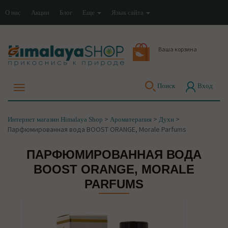
О нас
Акции
Блог
Еще
Язык сайта
Ваша корзина
Поиск
Вход
>
>
>
Интернет магазин Himalaya Shop
Ароматерапия
Духи
Парфюмированная вода BOOST ORANGE, Morale Parfums
ПАРФЮМИРОВАННАЯ ВОДА
BOOST ORANGE, MORALE
PARFUMS