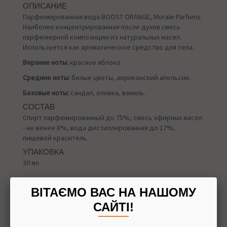
ОПИСАНИЕ
Парфюмированная вода BOOST ORANGE, Morale Parfums.
Наиболее концентрированная после духов смесь
парфюмерной композиции из натуральных масел.
Используется как ароматическое средство для тела.
Верхние ноты:
красное яблоко.
Средние ноты:
белые цветы, аириканский апельсин.
Базовые ноты:
сандал, оливка, ваниль.
СОСТАВ
Спирт парфюмированный до 75%, смесь эфирных масел
- не менее 8%, вода дистиллированная до 17%,
пищевой краситель.
УПАКОВКА
30 мл
ВІТАЄМО ВАС НА НАШОМУ
САЙТІ!
Назад в
Духи
Доставка