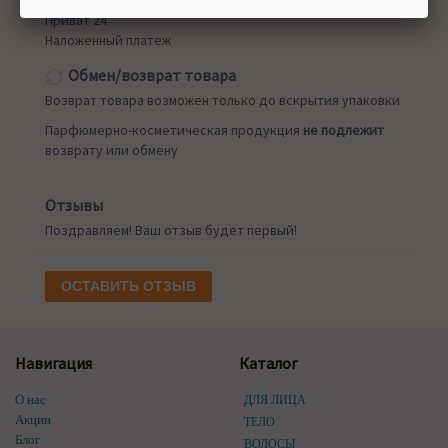
Приват 24
Наложенный платеж
Обмен/возврат товара
Возврат товара возможен только до вскрытия упаковки
Парфюмерно-косметическая продукция
не подлежит
возврату или обмену
Отзывы
Поздравляем! Ваш отзыв будет первый!
ОСТАВИТЬ ОТЗЫВ
Навигация
Каталог
О нас
ДЛЯ ЛИЦА
Акции
ТЕЛО
Блог
ВОЛОСЫ