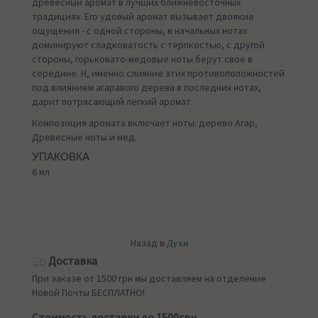
древесный аромат в лучших ближневосточных
традициях. Его удовый аромат вызывает двоякие
ощущения - с одной стороны, в начальных нотах
доминируют сладковатость с терпкостью, с другой
стороны, горьковато-медовые ноты берут свое в
середине. Н, именно слияние этих противоположностей
под влиянием агаравого дерева в последних нотах,
дарит потрясающий легкий аромат.
Композиция аромата включает ноты: дерево Агар,
Древесные ноты и мед.
УПАКОВКА
6 мл
Назад в
Духи
Доставка
При заказе от 1500 грн мы доставляем на отделение
Новой Почты БЕСПЛАТНО!
Стоимость доставки до 1500грн