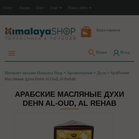
О нас
Акции
Блог
Еще
Язык сайта
Ваша корзина
Поиск
Вход
>
>
>
Арабские
Интернет магазин Himalaya Shop
Ароматерапия
Духи
Масляные духи Dehn Al-Oud, Al Rehab
АРАБСКИЕ МАСЛЯНЫЕ ДУХИ
DEHN AL-OUD, AL REHAB