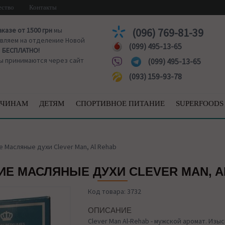
ество
Контакты
аказе от 1500 грн
мы
(096) 769-81-39
вляем на отделение Новой
(099) 495-13-65
ы
БЕСПЛАТНО!
ы принимаются через сайт
(099) 495-13-65
(093) 159-93-78
ЧИНАМ
ДЕТЯМ
СПОРТИВНОЕ ПИТАНИЕ
SUPERFOODS
 Масляные духи Clever Man, Al Rehab
ИЕ МАСЛЯНЫЕ ДУХИ CLEVER MAN, A
Код товара: 3732
ОПИСАНИЕ
Clever Man Al-Rehab - мужской аромат. Из