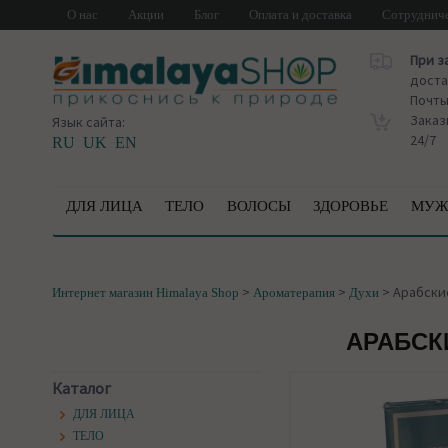
О нас
Акции
Блог
Оплата и доставка
Сотруднич
При з
доста
Почт
Заказ
Язык сайта:
24/7
RU
UK
EN
ДЛЯ ЛИЦА
ТЕЛО
ВОЛОСЫ
ЗДОРОВЬЕ
МУЖ
>
>
>
Арабские
Интернет магазин Himalaya Shop
Ароматерапия
Духи
АРАБСК
Каталог
ДЛЯ ЛИЦА
ТЕЛО