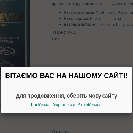
аромат с цитрусовыми цветочными ноткам
Начальные ноты
: Грейпфрут, Розмар
Ноты сердца
: Цветочные ноты
Базовые ноты
: Белый кедр, Пачули, 
УПАКОВКА
6 мл
Назад в
Духи
ВІТАЄМО ВАС НА НАШОМУ САЙТІ!
Для продовження, оберіть мову сайту
н.
 мл
Російська
Українська
Англійська
чии
Отзывы